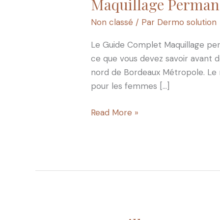
Maquillage Permane
Maquillage
Permanent
Non classé
/ Par
Dermo solution
Bordeaux
:
Le Guide Complet Maquillage perma
Guide
ce que vous devez savoir avant d
Complet
nord de Bordeaux Métropole. Le
2025
pour les femmes […]
Read More »