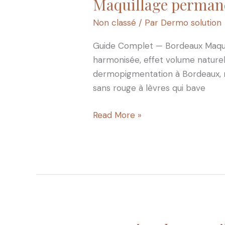
Maquillage permanen
Maquillage
permanent
Non classé
/ Par
Dermo solution
des
lèvres
Guide Complet — Bordeaux Maquill
:
harmonisée, effet volume naturel 
couleurs,
dermopigmentation à Bordeaux, r
techniques
sans rouge à lèvres qui bave
et
résultats
Read More »