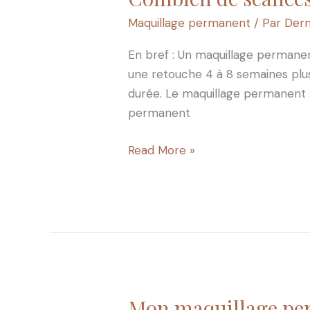
de
Maquillage permanent
/ Par
Derm
séances
sont
En bref : Un maquillage permanen
nécessaires
une retouche 4 à 8 semaines plus
pour
durée. Le maquillage permanent 
un
permanent
maquillage
permanent
Read More »
?
Mon maquillage perm
Mon