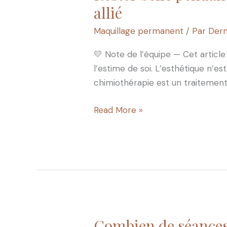
belle
allié
pendant
Maquillage permanent
/ Par
Derm
la
chimiothérapie
💛 Note de l’équipe — Cet article
:
l’estime de soi. L’esthétique n’es
le
chimiothérapie est un traitement s
maquillage
permanent
Read More »
comme
allié
Combien de séances
Combien