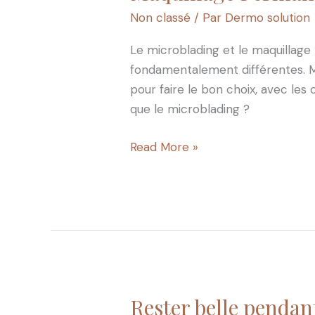
Permanent
Non classé
/ Par
Dermo solution
vs
Microblading
Le microblading et le maquillag
:
fondamentalement différentes. M
quelle
pour faire le bon choix, avec le
est
que le microblading ?
la
vraie
Read More »
différence
?
Rester belle penda
Rester