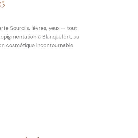
25
te Sourcils, lèvres, yeux — tout
mopigmentation à Blanquefort, au
ion cosmétique incontournable