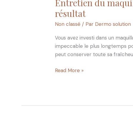
Entretien du maquil
Entretien
du
résultat
maquillage
Non classé
/ Par
Dermo solution
permanent
:
Vous avez investi dans un maquill
nos
impeccable le plus longtemps po
conseils
peut conserver toute sa fraîcheur
pour
prolonger
Read More »
le
résultat