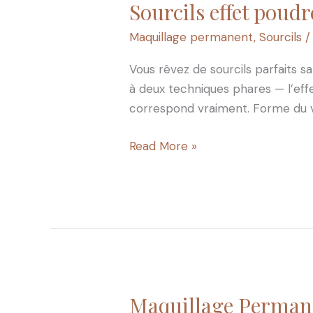
Sourcils effet poudr
Sourcils
effet
Maquillage permanent
,
Sourcils
/
poudré
ou
Vous rêvez de sourcils parfaits 
poils
à deux techniques phares — l’effet
à
correspond vraiment. Forme du vis
poils
:
Read More »
tout
savoir
pour
se
décider
Maquillage Permanen
Maquillage