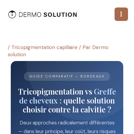
Aller
au
contenu
/
Tricopigmentation capillaire
/ Par
Dermo
solution
GUIDE COMPARATIF — BORDEAUX
Tricopigmentation vs
Greffe
de cheveux
: quelle solution
choisir contre la calvitie ?
Deux approches radicalement différentes
— dans leur principe, leur coût, leurs risques