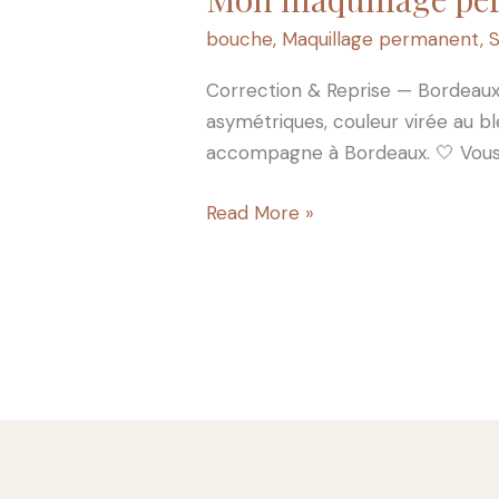
maquillage
bouche
,
Maquillage permanent
,
S
permanent
est
Correction & Reprise — Bordeaux 
raté
asymétriques, couleur virée au bl
:
accompagne à Bordeaux. 🤍 Vous 
que
faire
Read More »
et
quelles
solutions
?