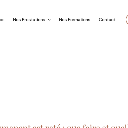
pos
Nos Prestations
Nos Formations
Contact
anent est raté : que faire et quel